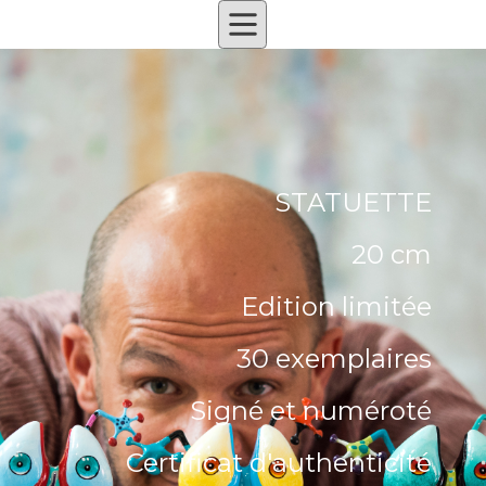
STATUETTE
20 cm
Edition limitée
30 exemplaires
Signé et numéroté
Certificat d'authenticité